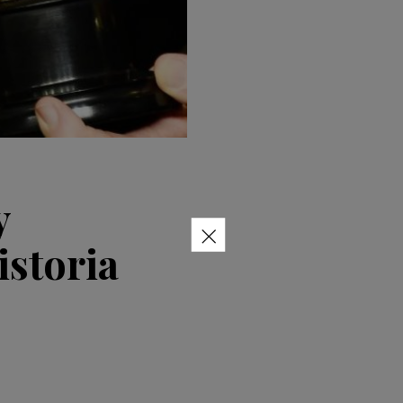
y
×
istoria