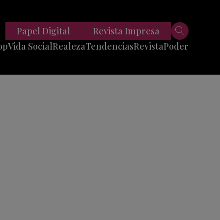
Papel Digital
Revista Impresa
op
Vida Social
Realeza
Tendencias
Revista
Poder
Belleza
Entrevistas
Moda
Mundo
Foodie
11 Preguntas
es
Fitness
Reportajes
Viajes
Tech