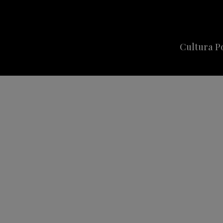
Cultura P
Cine
Series
Música
Celebriti