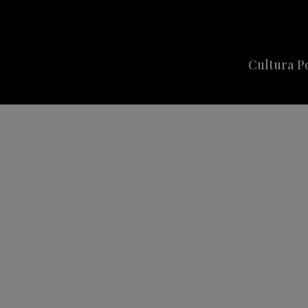
Cultura P
Cine
Series
Música
Celebriti