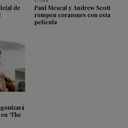
CINE
ficial de
Paul Mescal y Andrew Scott
l
rompen corazones con esta
película
agonizará
 en ‘The