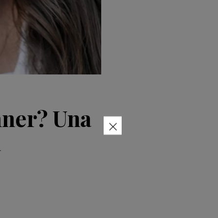
mner? Una
×
a