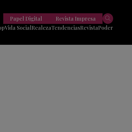
Papel Digital
Revista Impresa
op
Vida Social
Realeza
Tendencias
Revista
Poder
Belleza
Entrevistas
Moda
Mundo
Foodie
11 Preguntas
es
Fitness
Reportajes
Viajes
Tech