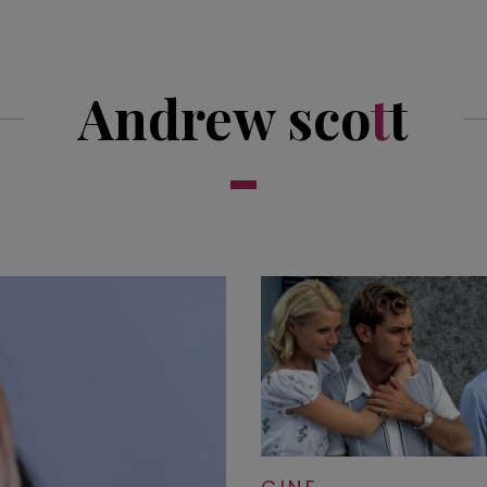
Andrew sco
t
t