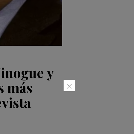
Minogue y
×
s más
vista