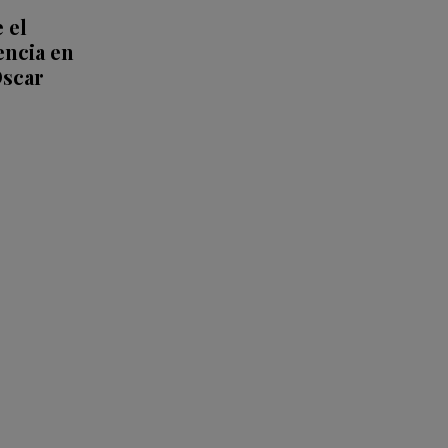
 el
encia en
Oscar