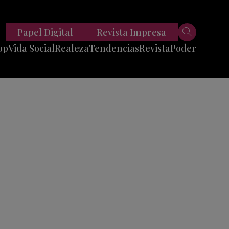
Papel Digital
Revista Impresa
op
Vida Social
Realeza
Tendencias
Revista
Poder
Belleza
Entrevistas
Moda
Mundo
Foodie
11 Preguntas
es
Fitness
Reportajes
Viajes
Tech