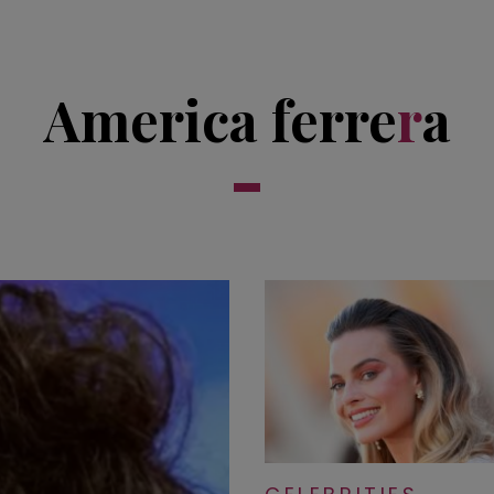
America ferre
r
a