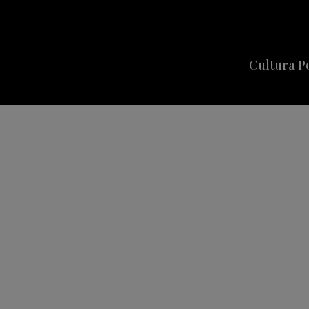
Cultura P
Cine
Series
Música
Celebriti