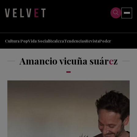
>
>
Cultura Pop
Vida Social
Realeza
Tendencias
Revista
Poder
Amancio vicuña suár
e
z