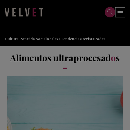
>
>
Cultura Pop
Vida Social
Realeza
Tendencias
Revista
Poder
Alimentos ultraprocesad
o
s