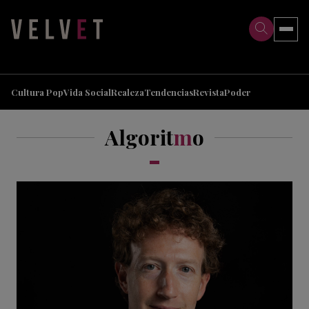
>
>
Cultura Pop
Vida Social
Realeza
Tendencias
Revista
Poder
Algorit
m
o