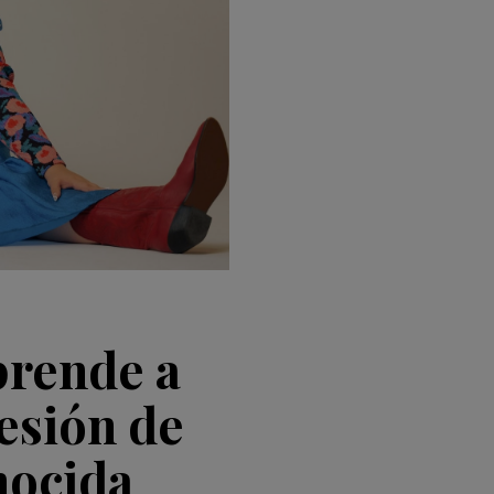
prende a
sesión de
nocida