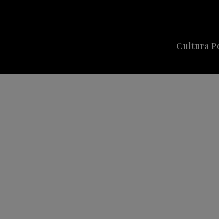
Cultura P
Cine
Series
Música
Celebriti