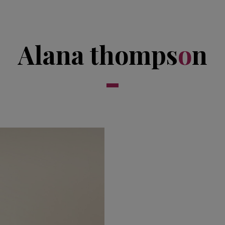
Alana thomps
o
n