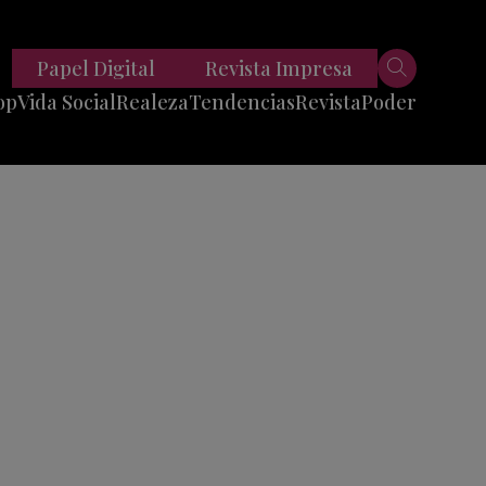
Papel Digital
Revista Impresa
op
Vida Social
Realeza
Tendencias
Revista
Poder
Belleza
Entrevistas
Moda
Mundo
Foodie
11 Preguntas
es
Fitness
Reportajes
Viajes
Tech