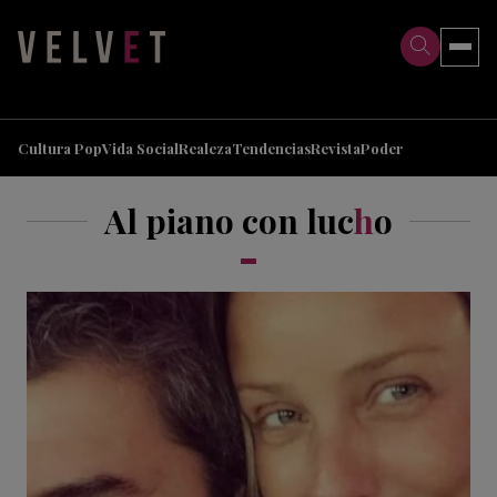
>
>
Cultura Pop
Vida Social
Realeza
Tendencias
Revista
Poder
Al piano con luc
h
o