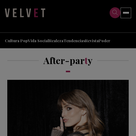
>
>
Cultura Pop
Vida Social
Realeza
Tendencias
Revista
Poder
After-par
t
y