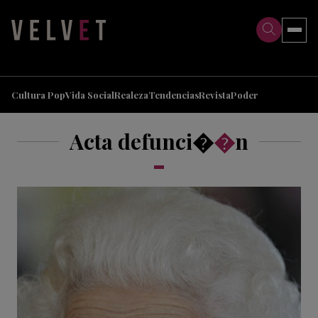
>
>
Cultura Pop
Vida Social
Realeza
Tendencias
Revista
Poder
Acta defunci�
�
n