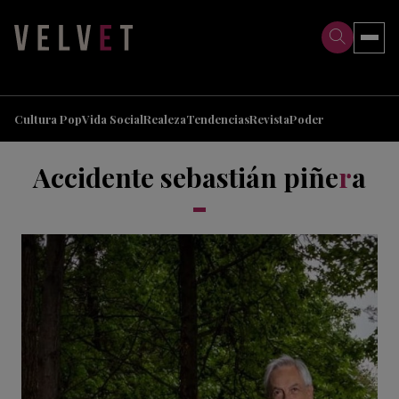
>
>
Cultura Pop
Vida Social
Realeza
Tendencias
Revista
Poder
Accidente sebastián piñe
r
a