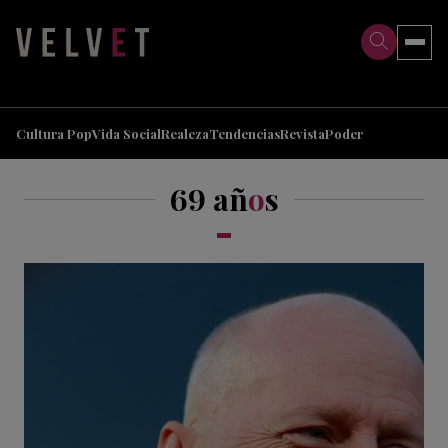
>
>
Cultura Pop
Vida Social
Realeza
Tendencias
Revista
Poder
69 añ
o
s