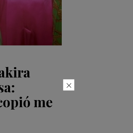
akira
×
sa:
copió me