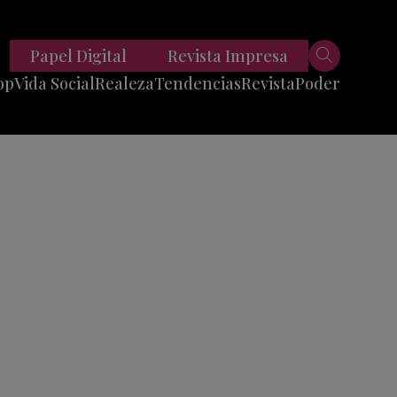
Papel Digital
Revista Impresa
op
Vida Social
Realeza
Tendencias
Revista
Poder
Belleza
Entrevistas
Moda
Mundo
Foodie
11 Preguntas
es
Fitness
Reportajes
Viajes
Tech