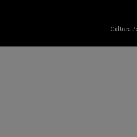
Cultura P
Cine
Series
Música
Celebriti