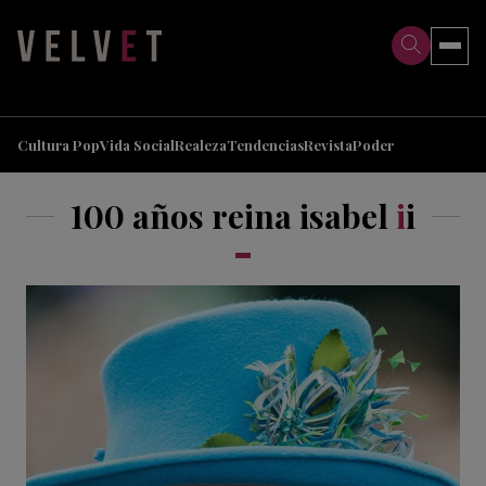
>
>
Cultura Pop
Vida Social
Realeza
Tendencias
Revista
Poder
100 años reina isabel
i
i