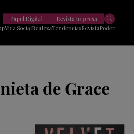
Papel Digital
Revista Impresa
op
Vida Social
Realeza
Tendencias
Revista
Poder
Belleza
Entrevistas
Moda
Mundo
Foodie
11 Preguntas
es
Fitness
Reportajes
 nieta de Grace
Viajes
Tech