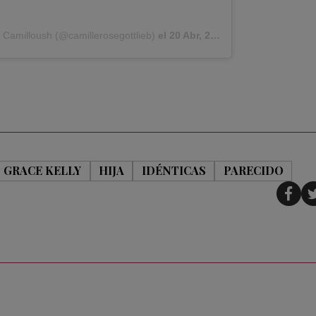
 Camilloush (@camillerosegottlieb)
el
20 Abr, 2020 a las 11:41 PDT
GRACE KELLY
HIJA
IDÉNTICAS
PARECIDO