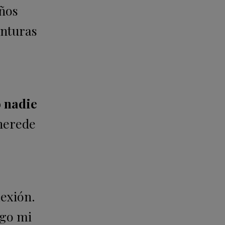
años
enturas
o nadie
 herede
lexión.
ngo mi