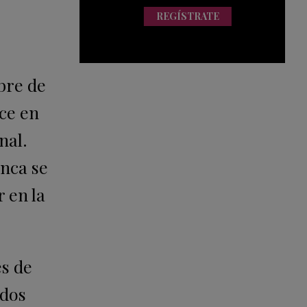
REGÍSTRATE
bre de
ce en
nal.
unca se
 en la
es de
 dos