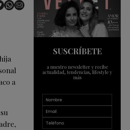
SUSCRÍBETE
hija
a nuestro newsletter y recibe
rsonal
actualidad, tendencias, lifestyle y
más
aco a
 su
madre,