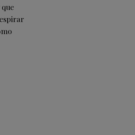
 que
espirar
como