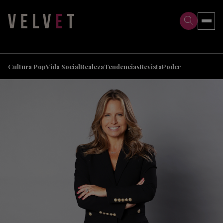
>
>
Cultura Pop
Vida Social
Realeza
Tendencias
Revista
Poder