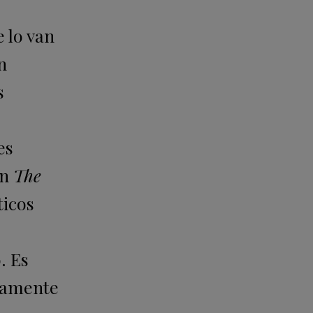
e lo van
n
s
es
en
The
ticos
. Es
icamente