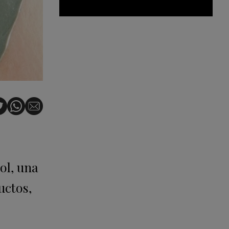
ol, una
uctos,