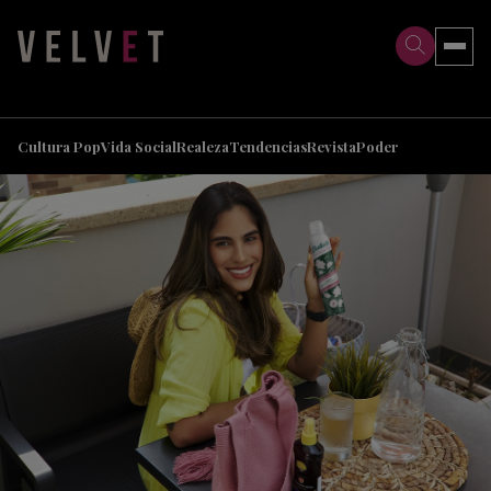
>
>
Cultura Pop
Vida Social
Realeza
Tendencias
Revista
Poder