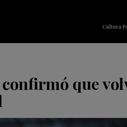
Cultura P
Cine
Series
Música
Celebriti
 confirmó que vol
l