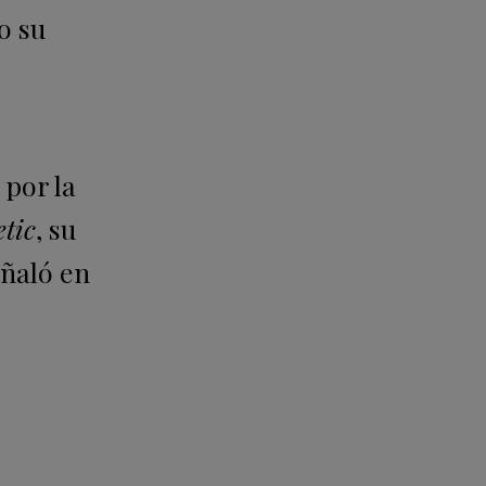
o su
 por la
tic
, su
eñaló en