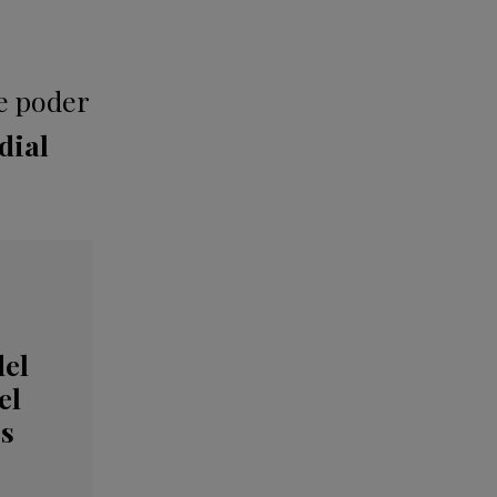
e poder
dial
del
el
os