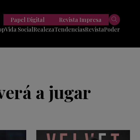
Papel Digital
Revista Impresa
op
Vida Social
Realeza
Tendencias
Revista
Poder
Belleza
Entrevistas
Moda
Mundo
Foodie
11 Preguntas
es
Fitness
Reportajes
verá a jugar
Viajes
Tech