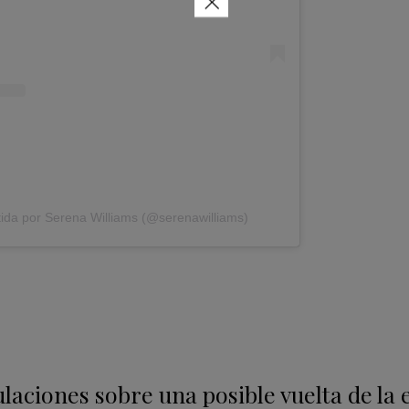
×
ida por Serena Williams (@serenawilliams)
laciones sobre una posible vuelta de la 