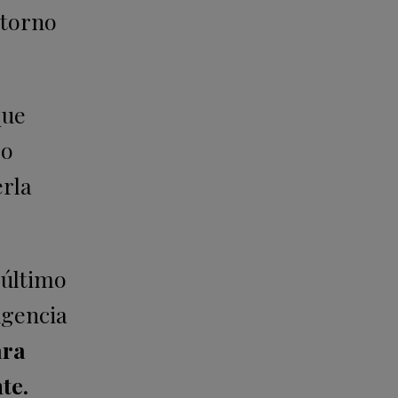
etorno
.
que
so
erla
 último
Agencia
ara
te.