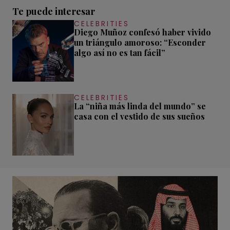
Te puede interesar
CELEBRITIES
Diego Muñoz confesó haber vivido
un triángulo amoroso: “Esconder
algo así no es tan fácil”
CELEBRITIES
La “niña más linda del mundo” se
casa con el vestido de sus sueños