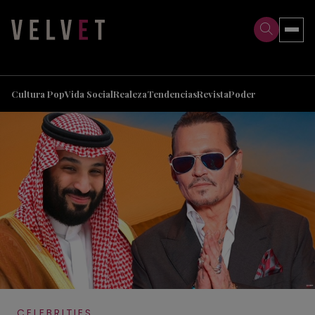
>
>
Cultura Pop
Vida Social
Realeza
Tendencias
Revista
Poder
CELEBRITIES