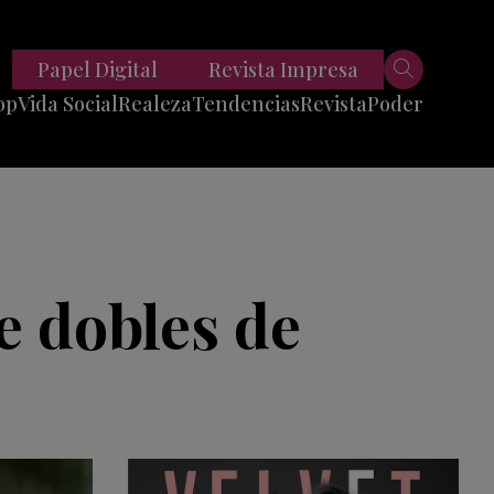
Papel Digital
Revista Impresa
op
Vida Social
Realeza
Tendencias
Revista
Poder
Belleza
Entrevistas
Moda
Mundo
Foodie
11 Preguntas
es
Fitness
Reportajes
e dobles de
Viajes
Tech