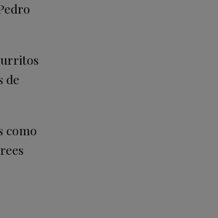
 Pedro
burritos
s de
es como
crees