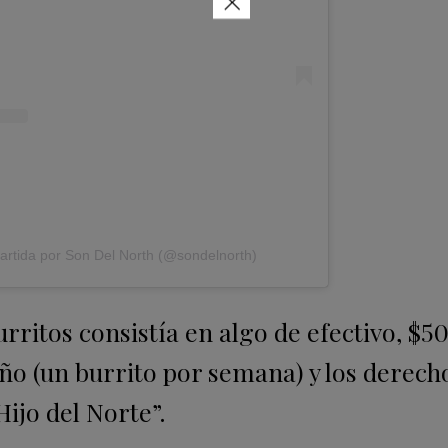
×
artida por Son Del North (@sondelnorth)
urritos consistía en algo de efectivo, $5
ño (un burrito por semana) y los derech
Hijo del Norte”.