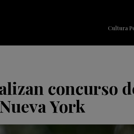
Cultura P
Cine
Series
Música
Celebriti
alizan concurso d
 Nueva York