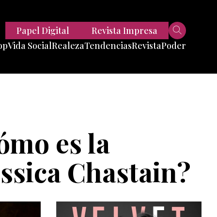
Papel Digital
Revista Impresa
op
Vida Social
Realeza
Tendencias
Revista
Poder
Belleza
Entrevistas
Moda
Mundo
Foodie
11 Preguntas
es
Fitness
Reportajes
ómo es la
Viajes
Tech
essica Chastain?