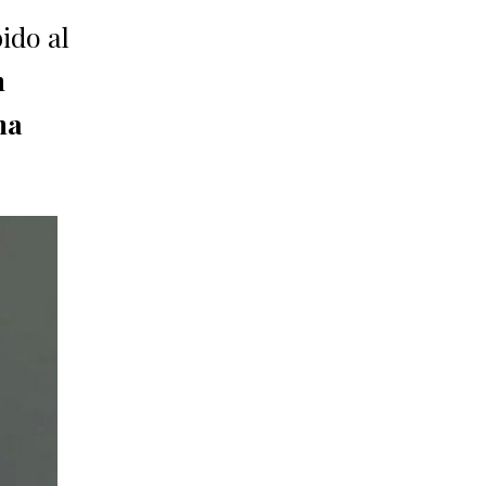
ido al
n
na