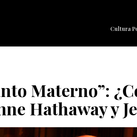
Cultura P
Cine
Series
Música
Celebriti
into Materno”: ¿C
Anne Hathaway y J