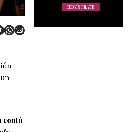
REGÍSTRATE
ción
, un
n contó
nto