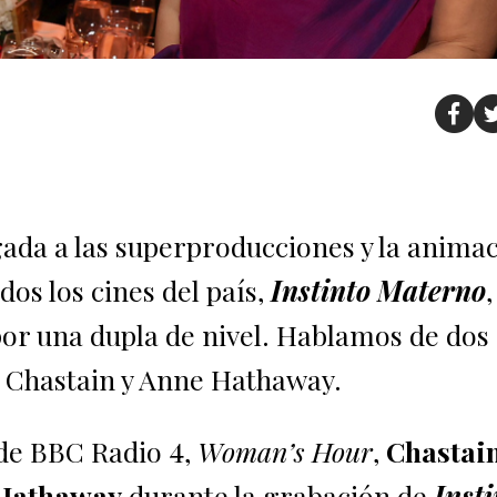
ada a las superproducciones y la anima
dos los cines del país,
Instinto Materno
por una dupla de nivel. Hablamos de dos
a Chastain y Anne Hathaway.
de BBC Radio 4,
Woman’s Hour
,
Chastai
e Hathaway
durante la grabación de
Insti