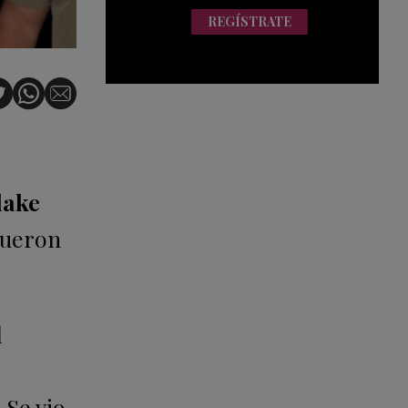
REGÍSTRATE
lake
fueron
l
 Se vio