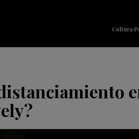
Cultura P
Cine
Series
Música
Celebriti
distanciamiento e
vely?