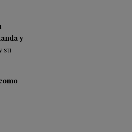
u
anda y
y su
y como