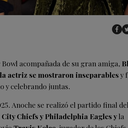
er Bowl acompañada de su gran amiga,
B
 la actriz se mostraron inseparables
y 
o y celebrando juntas.
25. Anoche se realizó el partido final de
City Chiefs y Philadelphia Eagles y
la
novio
Travis Kelce
, jugador de los Chiefs.