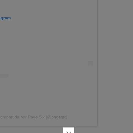
tagram
compartida por Page Six (@pagesix)