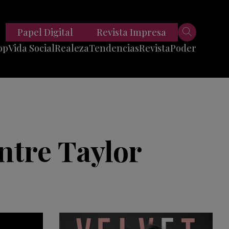
Papel Digital
Revista Impresa
op
Vida Social
Realeza
Tendencias
Revista
Poder
Belleza
Entrevistas
Moda
Mundo
Foodie
11 Preguntas
es
Fitness
Reportajes
ntre Taylor
Viajes
Tech