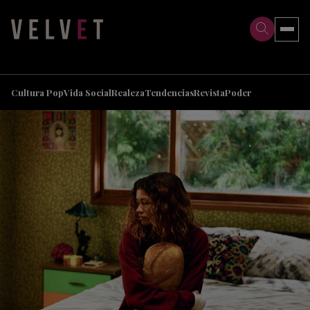
>
>
Cultura Pop
Vida Social
Realeza
Tendencias
Revista
Poder