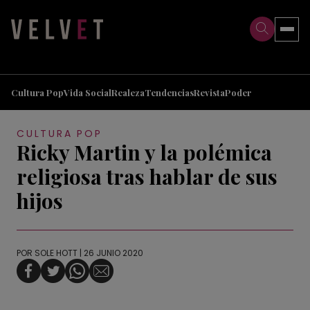
>
>
Cultura Pop
Vida Social
Realeza
Tendencias
Revista
Poder
CULTURA POP
Ricky Martin y la polémica
religiosa tras hablar de sus
hijos
POR
SOLE HOTT
| 26 JUNIO 2020