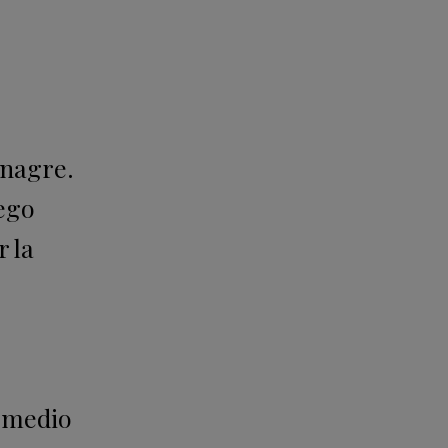
inagre.
uego
r la
a medio