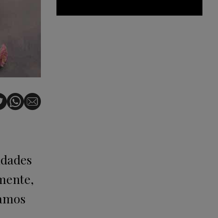
idades
emente,
lamos