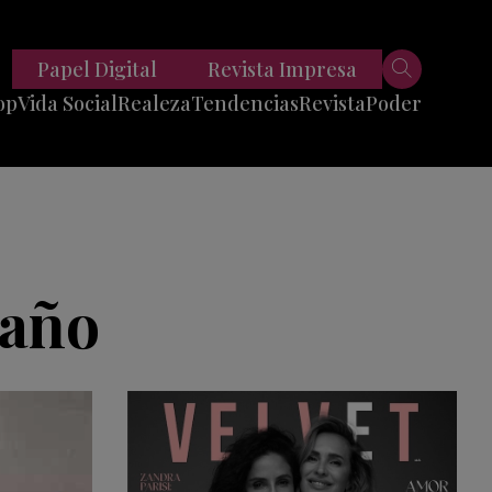
Papel Digital
Revista Impresa
op
Vida Social
Realeza
Tendencias
Revista
Poder
Belleza
Entrevistas
Moda
Mundo
Foodie
11 Preguntas
es
Fitness
Reportajes
 año
Viajes
Tech