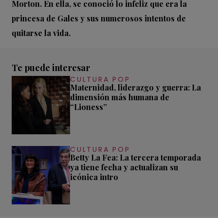
Morton. En ella, se conoció lo infeliz que era la
princesa de Gales y sus numerosos intentos de
quitarse la vida.
Te puede interesar
CULTURA POP
Maternidad, liderazgo y guerra: La
dimensión más humana de
“Lioness”
CULTURA POP
Betty La Fea: La tercera temporada
ya tiene fecha y actualizan su
icónica intro