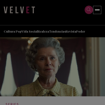
>
>
Cultura Pop
Vida Social
Realeza
Tendencias
Revista
Poder
SERIES