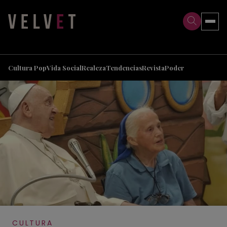
>
>
Cultura Pop
Vida Social
Realeza
Tendencias
Revista
Poder
CULTURA