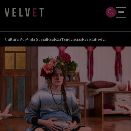
>
>
Cultura Pop
Vida Social
Realeza
Tendencias
Revista
Poder