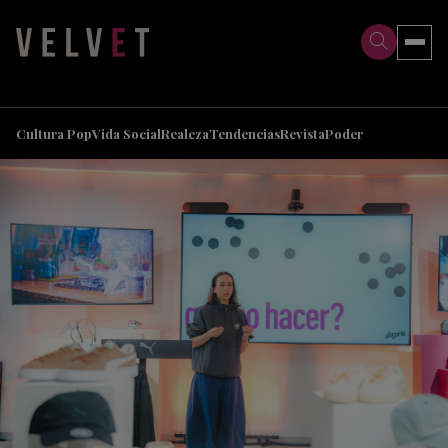
>
>
Cultura Pop
Vida Social
Realeza
Tendencias
Revista
Poder