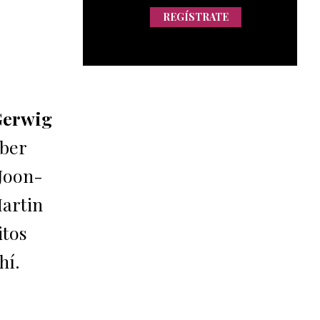
REGÍSTRATE
 Gerwig
aber
 Joon-
Martin
itos
hí.