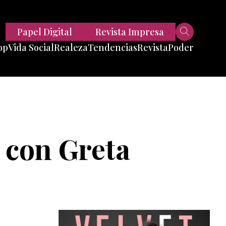
Papel Digital
Revista Impresa
op
Vida Social
Realeza
Tendencias
Revista
Poder
Belleza
Entrevistas
Moda
Mundo
Foodie
11 Preguntas
es
Fitness
Reportajes
 con Greta
Viajes
Tech