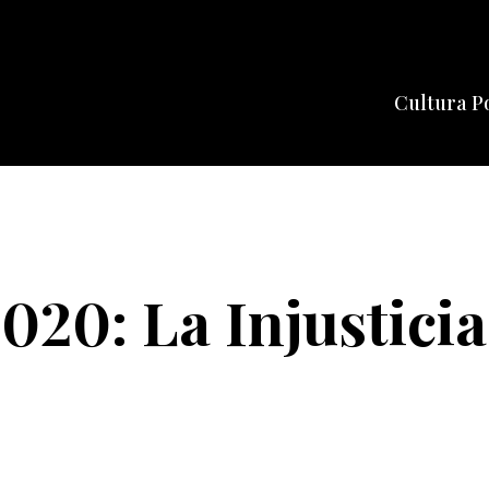
Cultura P
Cine
Series
Música
Celebriti
020: La Injusticia