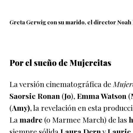
Greta Gerwig con su marido, el director Noah
Por el sueño de Mujercitas
La versión cinematográfica de
Mujer
Saorsie Ronan
(
Jo
),
Emma Watson
(
(
Amy)
, la revelación en esta produc
La
madre
(o Marmee March) de las
h
siempre sólida
Laura Dern
y
Laurie