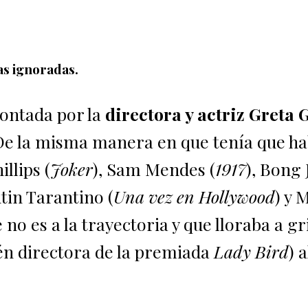
as ignoradas.
ontada por la
directora y actriz Greta
De la misma manera en que tenía que h
llips (
Joker
), Sam Mendes (
1917
), Bong
tin Tarantino (
Una vez en Hollywood
) y 
no es a la trayectoria y que lloraba a gr
én directora de la premiada
Lady Bird
) a