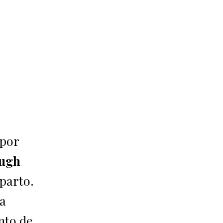
 por
Pugh
parto.
na
nto de