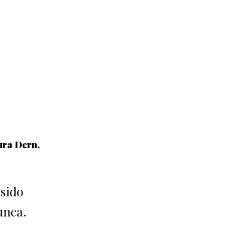
ura Dern,
sido
unca.