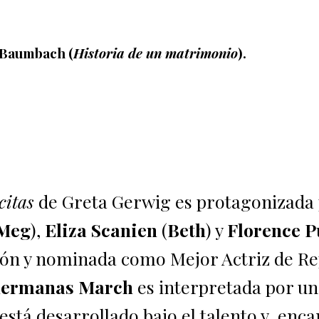
 Baumbach (
Historia de un matrimonio
).
citas
de Greta Gerwig es protagonizada
Meg
),
Eliza Scanien
(
Beth
) y
Florence 
ción y nominada como Mejor Actriz de Re
ermanas March
es interpretada por u
está desarrollado bajo el talento y enca