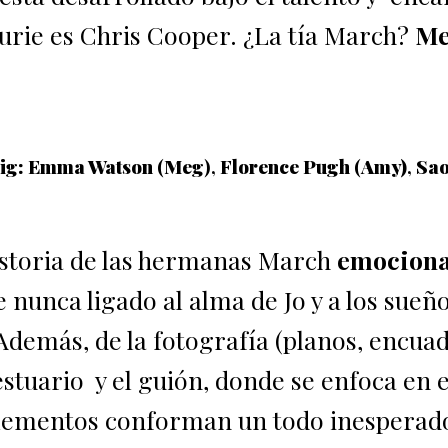
aurie es Chris Cooper. ¿La tía March?
Me
wig: Emma Watson
(
Meg
),
Florence Pugh
(
Amy)
,
Sao
historia de las hermanas March
emocion
nunca ligado al alma de Jo y a los sueñ
 Además, de la fotografía (planos, encua
estuario y el guión, donde se enfoca en e
s elementos conforman un todo inesperad