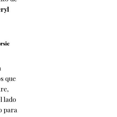
ryl
rsie
a
os que
dre,
l lado
o para