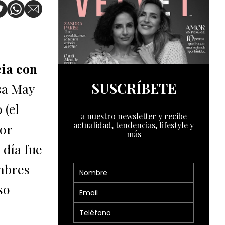
cia con
SUSCRÍBETE
sa May
 (el
a nuestro newsletter y recibe
actualidad, tendencias, lifestyle y
jor
más
 día fue
ombres
so