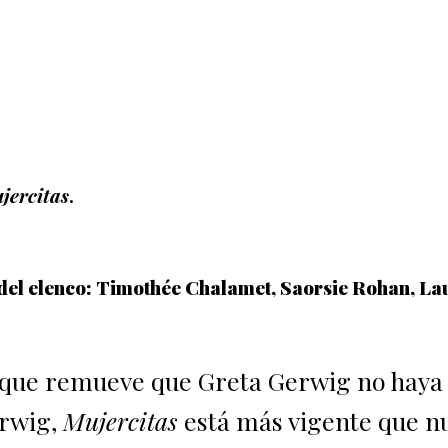
jercitas
.
del elenco: Timothée Chalamet, Saorsie Rohan, La
 que remueve que Greta Gerwig no haya 
erwig,
Mujercitas
está más vigente que n