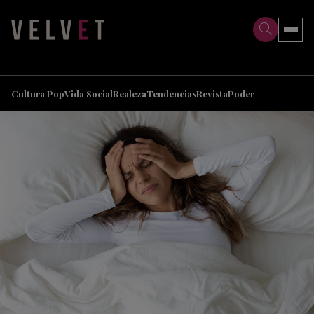
>
>
Cultura Pop
Vida Social
Realeza
Tendencias
Revista
Poder