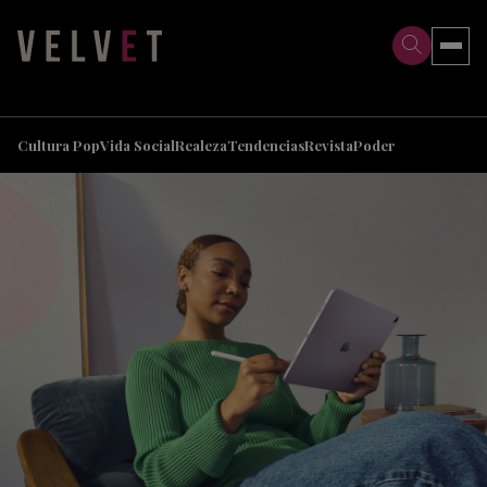
>
>
Cultura Pop
Vida Social
Realeza
Tendencias
Revista
Poder