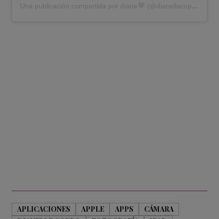
Una publicación compartida por diane
(@dianellacoppo)
APLICACIONES
APPLE
APPS
CÁMARA