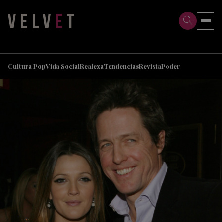
>
>
Cultura Pop
Vida Social
Realeza
Tendencias
Revista
Poder