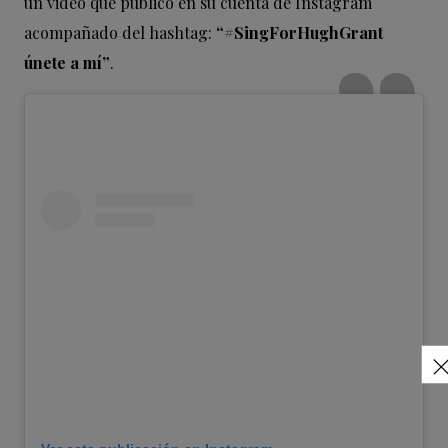
un video que publicó en su cuenta de Instagram
acompañado del hashtag:
“#SingForHughGrant
únete a mí”
.