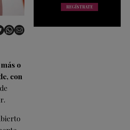
REGÍSTRATE
 más o
de, con
ede
r.
ubierto
lmente