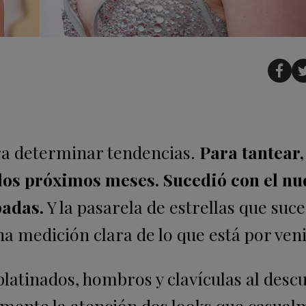
ra determinar tendencias.
Para tantear,
los próximos meses. Sucedió con el nu
badas.
Y la pasarela de estrellas que suc
a medición clara de lo que está por veni
atinados, hombros y clavículas al desc
almente la atención dos looks que casua