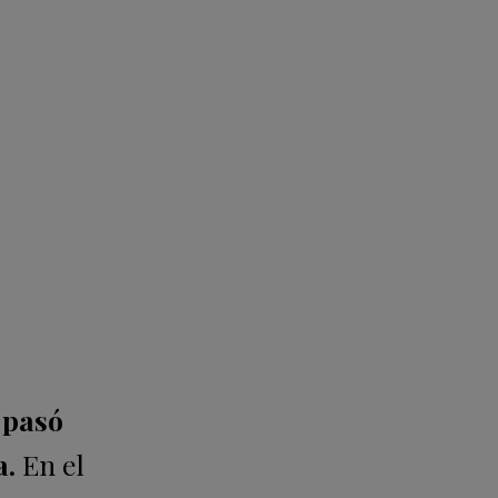
 pasó
a.
En el