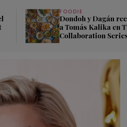
FOODIE
el
Dondoh y Dagán rec
t
a Tomás Kalika en 
Collaboration Serie