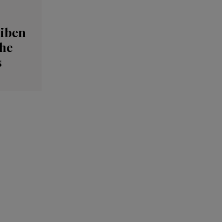
iben
The
s