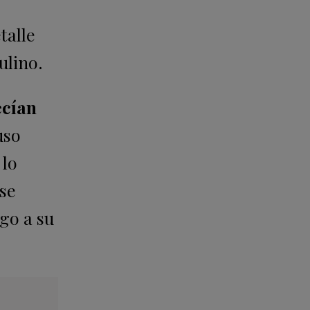
talle
ulino.
ecían
uso
 lo
se
sgo a su