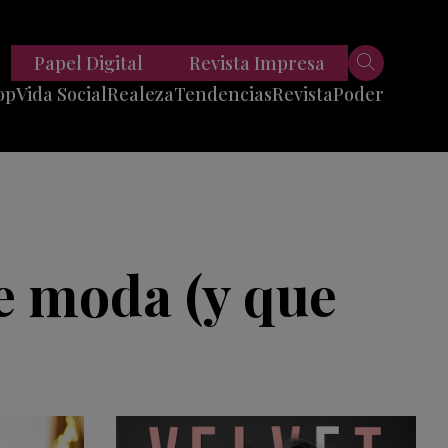
Papel Digital
Revista Impresa
op
Vida Social
Realeza
Tendencias
Revista
Poder
Belleza
Entrevistas
Moda
Mundo
Foodie
11 Preguntas
es
Fitness
Reportajes
de moda (y que
Viajes
Tech