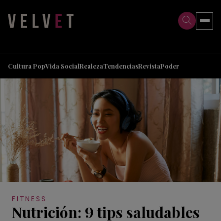
>
>
Cultura Pop
Vida Social
Realeza
Tendencias
Revista
Poder
FITNESS
Nutrición: 9 tips saludables