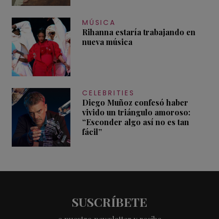
MÚSICA
Rihanna estaría trabajando en
nueva música
CELEBRITIES
Diego Muñoz confesó haber
vivido un triángulo amoroso:
“Esconder algo así no es tan
fácil”
SUSCRÍBETE