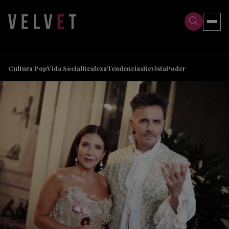
>
>
Cultura Pop
Vida Social
Realeza
Tendencias
Revista
Poder