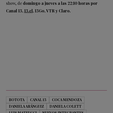
show, de
domingo a jueves a las 22:10 horas por
Canal 13,
13.cl
, 13Go, VTR y Claro.
BOTOTA
CANAL 13
COCA MENDOZA
DANIELA ARÁNGUIZ
DANIELA COLETT
LUIS MATEUCCI
NUEVOS INTEGRANTES