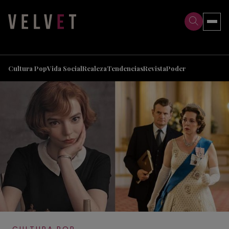
>
>
Cultura Pop
Vida Social
Realeza
Tendencias
Revista
Poder
CULTURA POP