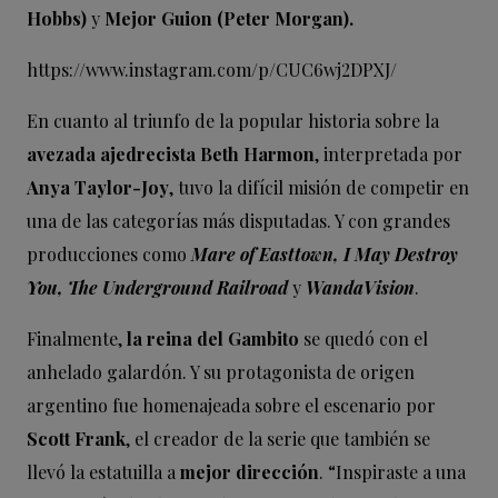
Hobbs)
y
Mejor Guion (Peter Morgan).
https://www.instagram.com/p/CUC6wj2DPXJ/
En cuanto al triunfo de la popular historia sobre la
avezada ajedrecista Beth Harmon
, interpretada por
Anya Taylor-Joy
, tuvo la difícil misión de competir en
una de las categorías más disputadas. Y con grandes
producciones como
Mare of Easttown, I May Destroy
You, The Underground Railroad
y
WandaVision
.
Finalmente,
la reina del Gambito
se quedó con el
anhelado galardón. Y su protagonista de origen
argentino fue homenajeada sobre el escenario por
Scott Frank
, el creador de la serie que también se
llevó la estatuilla a
mejor dirección
. “Inspiraste a una