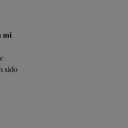
n mi
de
n sido