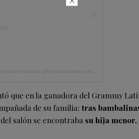
×
Una publicación compartida por Myriam Hernandez (@myriamhernandez_oficial)
tó que en la ganadora del Grammy Lat
mpañada de su familia:
tras bambalina
s del salón se encontraba
su hija menor,