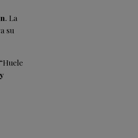
an
. La
ra su
 “Huele
y