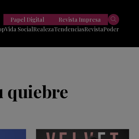
Papel Digital
Revista Impresa
op
Vida Social
Realeza
Tendencias
Revista
Poder
Belleza
Entrevistas
Moda
Mundo
Foodie
11 Preguntas
es
Fitness
Reportajes
 quiebre
Viajes
Tech