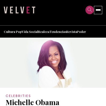
>
>
Cultura Pop
Vida Social
Realeza
Tendencias
Revista
Poder
CELEBRITIES
Michelle Obama