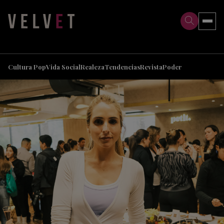
>
>
Cultura Pop
Vida Social
Realeza
Tendencias
Revista
Poder