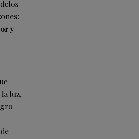
odelos
zones:
or y
que
la luz,
egro
 de