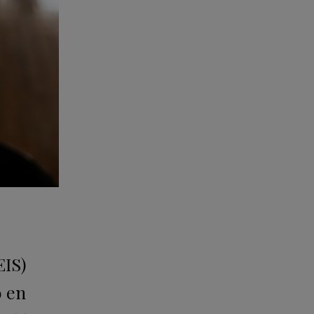
EIS)
o en