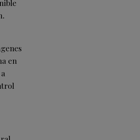
nible
n.
mágenes
ma en
 a
ntrol
ral,