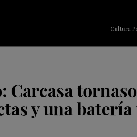
Cultura P
Cine
Series
Música
Celebriti
: Carcasa tornaso
tas y una batería 