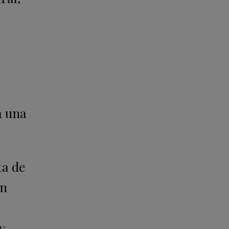
s
a una
ta de
en
y