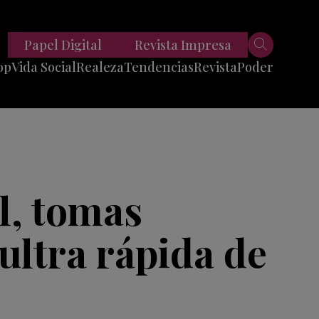
Papel Digital
Revista Impresa
op
Vida Social
Realeza
Tendencias
Revista
Poder
Belleza
Entrevistas
Moda
Mundo
Foodie
11 Preguntas
es
Fitness
Reportajes
l, tomas
Viajes
Tech
ultra rápida de