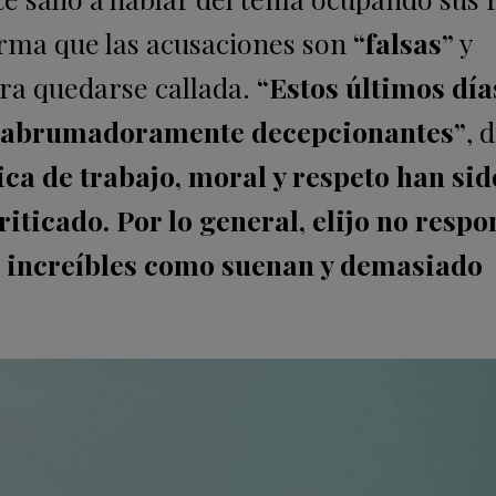
irma que las acusaciones son
“falsas”
y
a quedarse callada.
“Estos últimos día
 y abrumadoramente decepcionantes”
, 
ica de trabajo, moral y respeto han sid
iticado. Por lo general, elijo no respo
an increíbles como suenan y demasiado