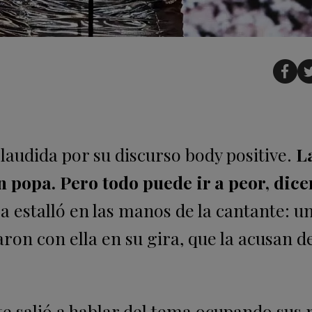
laudida por su discurso body positive.
L
n popa. Pero todo puede ir a peor, dice
estalló en las manos de la cantante: u
on con ella en su gira, que la acusan d
nte salió a hablar del tema ocupando sus 