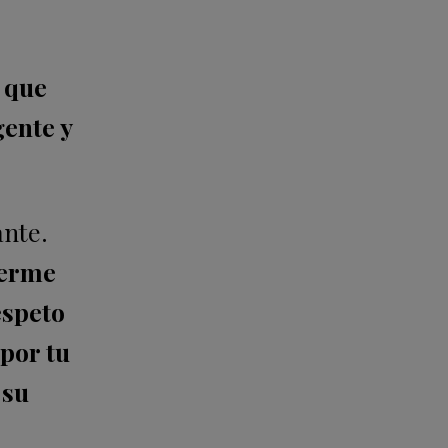
 que
gente y
ante.
cerme
espeto
por tu
 su