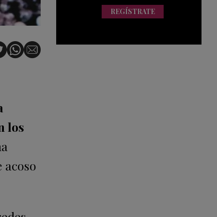
REGÍSTRATE
a
n los
na
e acoso
redes