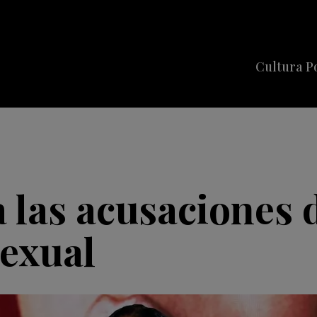
Cultura P
Cine
Series
Música
Celebriti
 las acusaciones 
sexual