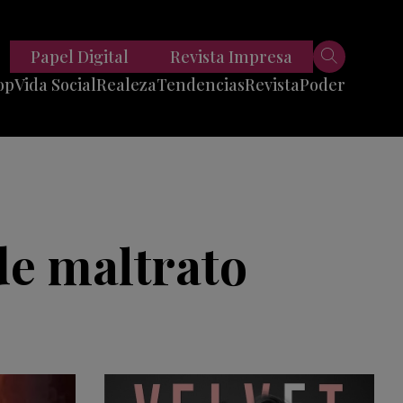
Papel Digital
Revista Impresa
op
Vida Social
Realeza
Tendencias
Revista
Poder
Belleza
Entrevistas
Moda
Mundo
Foodie
11 Preguntas
es
Fitness
Reportajes
de maltrato
Viajes
Tech