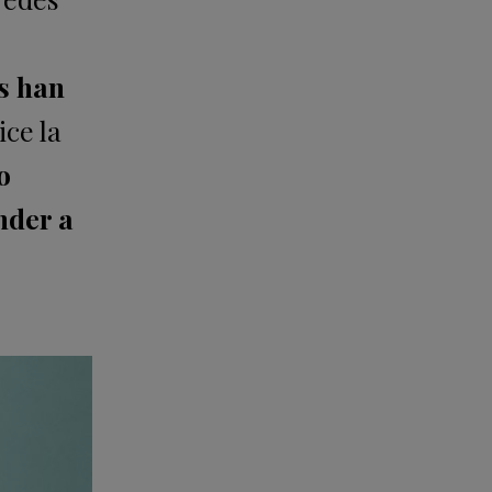
s han
dice la
o
nder a