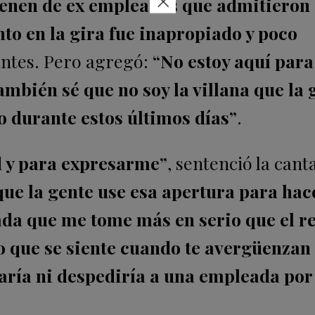
×
vienen de ex empleadas que admitieron
o en la gira fue inapropiado y poco
antes. Pero agregó:
“No estoy aquí para
bién sé que no soy la villana que la 
 durante estos últimos días”
.
d y para expresarme”
, sentenció la cant
que la gente use esa apertura para ha
ada que me tome más en serio que el r
 que se siente cuando te avergüenzan 
caría ni despediría a una empleada por