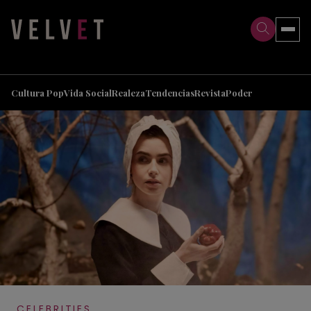
>
>
Cultura Pop
Vida Social
Realeza
Tendencias
Revista
Poder
CELEBRITIES