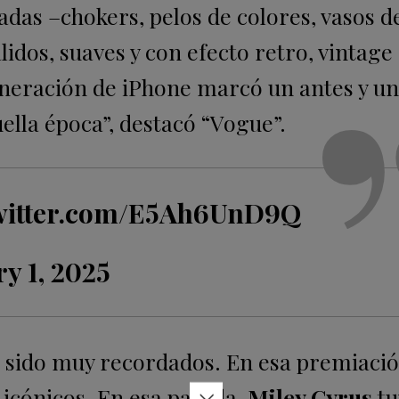
das –chokers, pelos de colores, vasos d
lidos, suaves y con efecto retro, vintage
generación de iPhone marcó un antes y un
lla época”, destacó “Vogue”.
twitter.com/E5Ah6UnD9Q
y 1, 2025
sido muy recordados. En esa premiaci
 icónicos. En esa pasada,
Miley Cyrus
tu