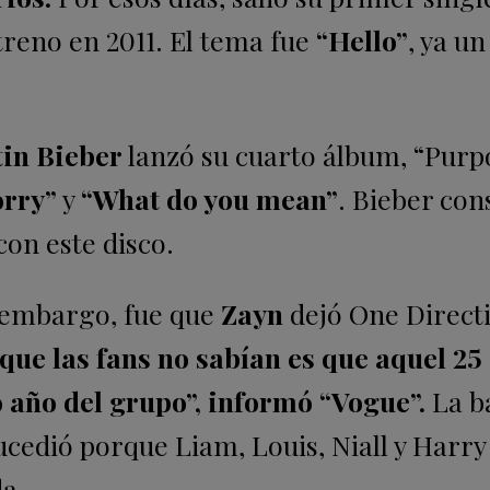
treno en 2011. El tema fue
“Hello”
, ya un
tin Bieber
lanzó su cuarto álbum, “Purp
rry”
y
“What do you mean”
. Bieber con
on este disco.
n embargo, fue que
Zayn
dejó One Direct
que las fans no sabían es que aquel 25
o año del grupo”, informó “Vogue”.
La b
ucedió porque Liam, Louis, Niall y Harry
a.