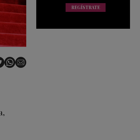
REGÍSTRATE
:
a,