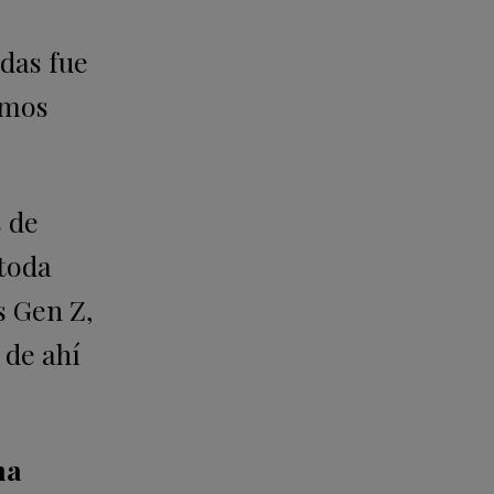
udas fue
amos
s de
toda
 Gen Z,
 de ahí
ma