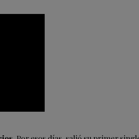
rios.
Por esos días, salió su primer singl