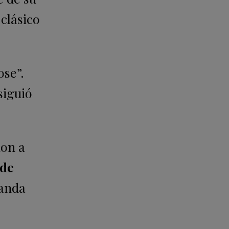
 clásico
ose”.
siguió
ion a
 de
anda