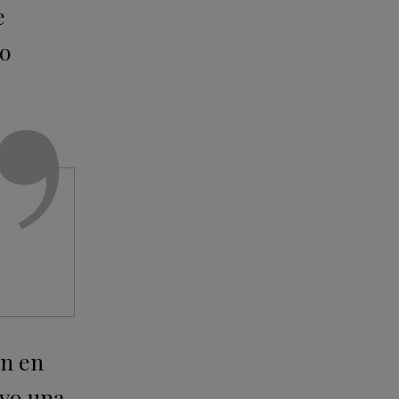
e
 o
ón en
vo una