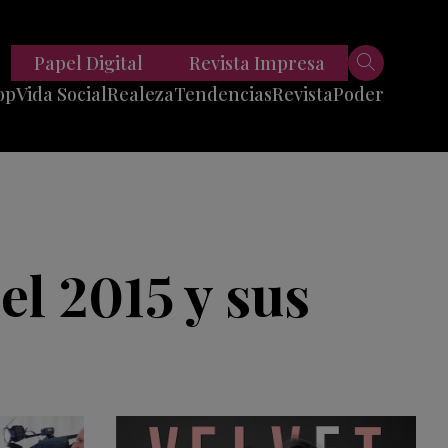
Papel Digital
Revista Impresa
op
Vida Social
Realeza
Tendencias
Revista
Poder
Belleza
Entrevistas
Moda
Mundo
Foodie
11 Preguntas
es
Fitness
Reportajes
el 2015 y sus
Viajes
Tech