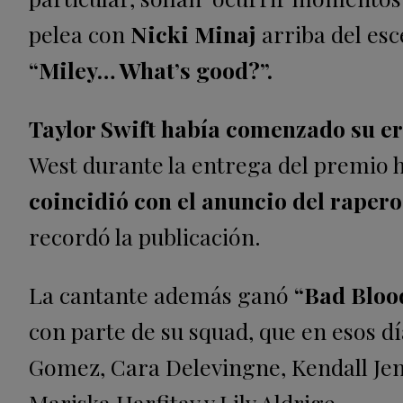
pelea con
Nicki Minaj
arriba del esce
“Miley… What’s good?”.
Taylor Swift había comenzado su er
West durante la entrega del premio ho
coincidió con el anuncio del rapero
recordó la publicación.
La cantante además ganó
“Bad Bloo
con parte de su squad, que en esos dí
Gomez, Cara Delevingne, Kendall Jen
Mariska Harfitay y Lily Aldrige.