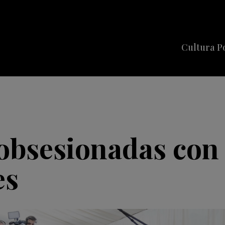
Cultura P
Cine
Series
Música
Celebriti
obsesionadas con 
es