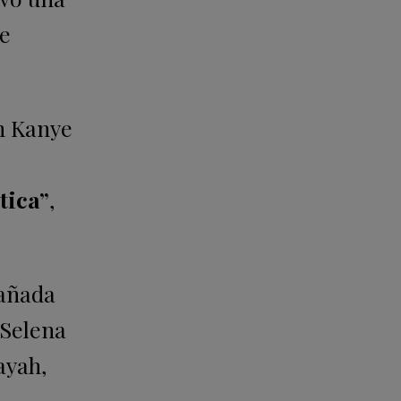
se
on Kanye
tica”
,
pañada
 Selena
ayah,