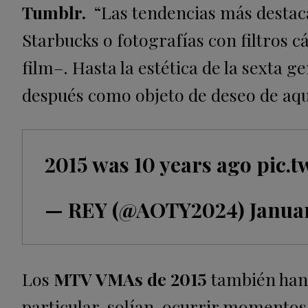
Tumblr.
“Las tendencias más destaca
Starbucks o fotografías con filtros cá
film–. Hasta la estética de la sexta 
después como objeto de deseo de aque
2015 was 10 years ago
pic.
— REY (@AOTY2024)
Januar
Los
MTV VMAs de 2015
también han 
particular, solían ocurrir momentos