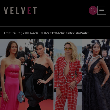
>
>
Cultura Pop
Vida Social
Realeza
Tendencias
Revista
Poder