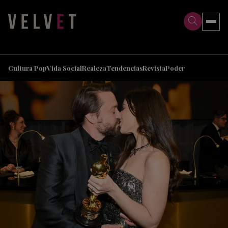
>
>
Cultura Pop
Vida Social
Realeza
Tendencias
Revista
Poder