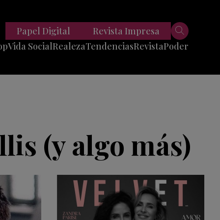
Papel Digital
Revista Impresa
op
Vida Social
Realeza
Tendencias
Revista
Poder
Belleza
Entrevistas
Moda
Mundo
Foodie
11 Preguntas
es
Fitness
Reportajes
lis (y algo más)
Viajes
Tech