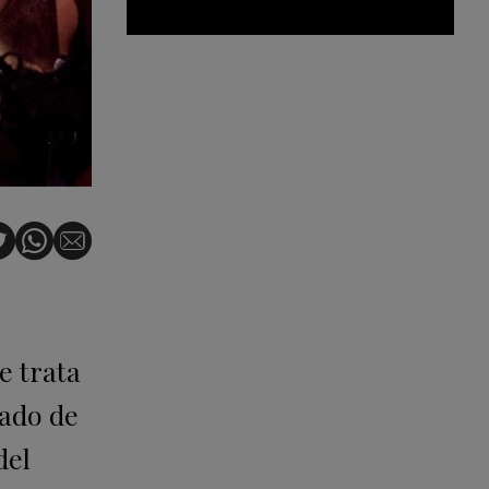
e trata
cado de
del