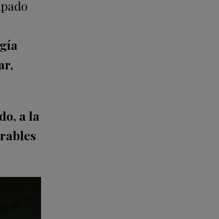
cipado
ogía
ar,
o, a la
orables