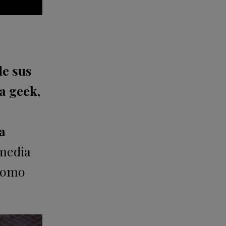
de sus
a geek,
a
omedia
 como