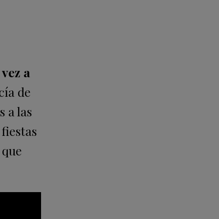
 vez a
cía de
 a las
fiestas
 que