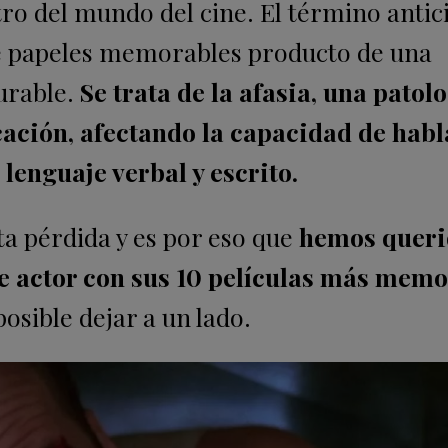
tro del mundo del cine. El término anti
de papeles memorables producto de una
urable.
Se trata de la afasia, una patol
ción, afectando la capacidad de habl
lenguaje verbal y escrito.
a pérdida y es por eso que
hemos querid
e actor con sus 10 películas más mem
osible dejar a un lado.