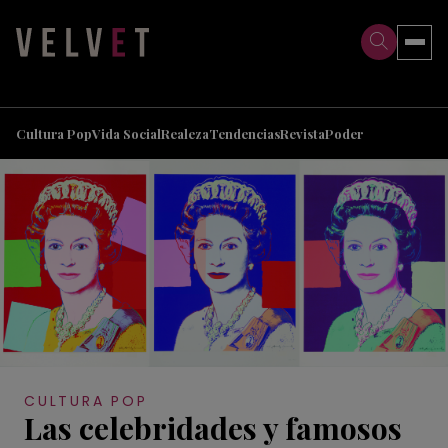
>
>
Cultura Pop
Vida Social
Realeza
Tendencias
Revista
Poder
CULTURA POP
Las celebridades y famosos