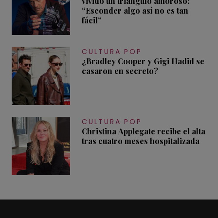
vivido un triángulo amoroso:
“Esconder algo así no es tan
fácil”
CULTURA POP
¿Bradley Cooper y Gigi Hadid se
casaron en secreto?
CULTURA POP
Christina Applegate recibe el alta
tras cuatro meses hospitalizada