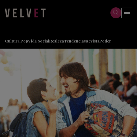
>
>
Cultura Pop
Vida Social
Realeza
Tendencias
Revista
Poder